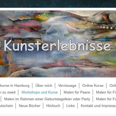
lkurse in Hamburg
Über mich
Vernissage
Online Kurse
Onl
 zu zweit
Workshops und Kurse
Malen für Paare
Malen für F
Malen im Rahmen einer Geburtstagsfeier oder Party
Malen für F
tschein
Neue Bücher
Hörbuch
Links
Kontakt und Impres