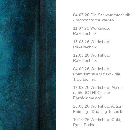
04.07.26 Die Schwammtechnik
- monochrome Welten
11.07.26 Workshop:
Rakeltechnik
15.08.26 Workshop:
Rakeltechnik
12.09.26 Workshop:
Rakeltechnik
04.09.26 Workshop:
Pointilismus abstrakt - die
Tropftechnik
19.09.26 Workshop: Malen
nach ROTHKO - die
Farbfeldmalerei
26.09.26 Workshop: Action
Painting - Dripping Technik
10.10.26 Workshop: Gold,
Rost, Patina