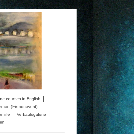
ine courses in English
irmen (Firmenevent)
amilie
Verkaufsgalerie
sum